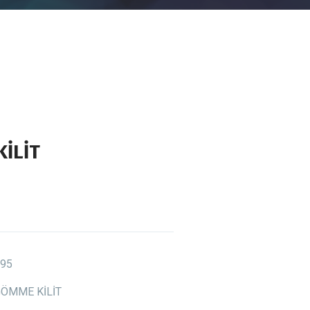
İLİT
95
ÖMME KİLİT