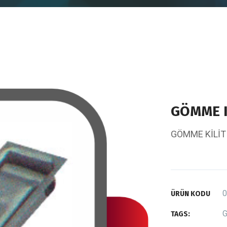
GÖMME K
GÖMME KİLİT
0
ÜRÜN KODU
G
TAGS: