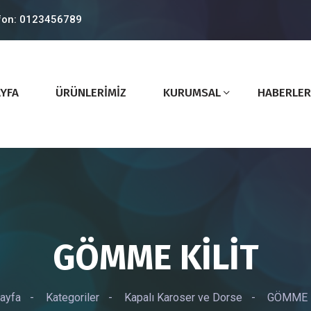
fon: 0123456789
YFA
ÜRÜNLERİMİZ
KURUMSAL
HABERLER
GÖMME KİLİT
ayfa
-
Kategoriler
-
Kapalı Karoser ve Dorse
-
GÖMME K