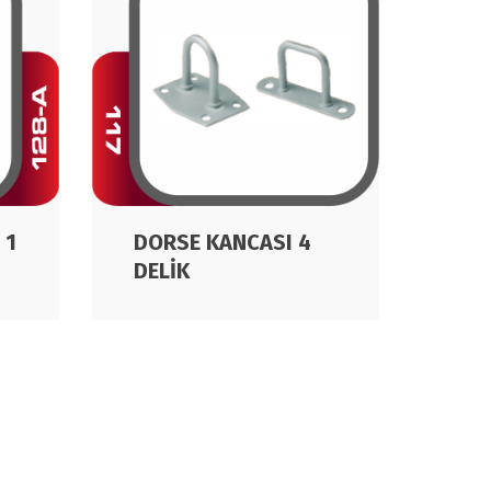
 1
DORSE KANCASI 4
CİV
DELİK
AR