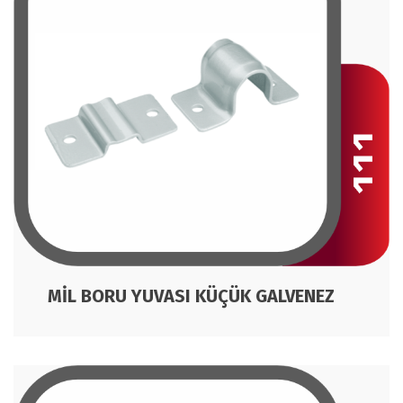
MİL BORU YUVASI KÜÇÜK GALVENEZ