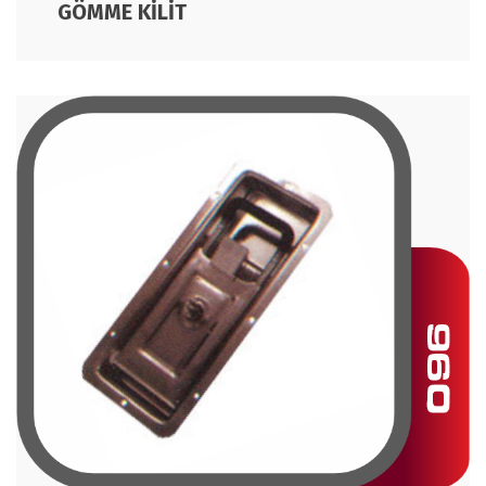
GÖMME KİLİT