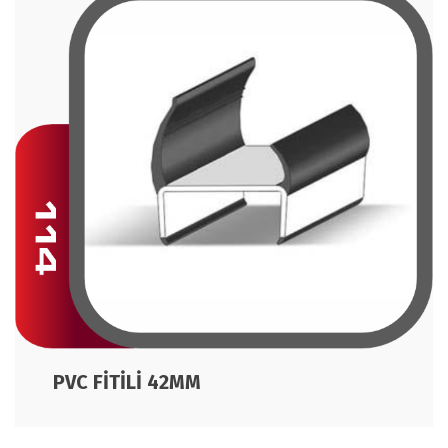
PVC FİTİLİ 42MM