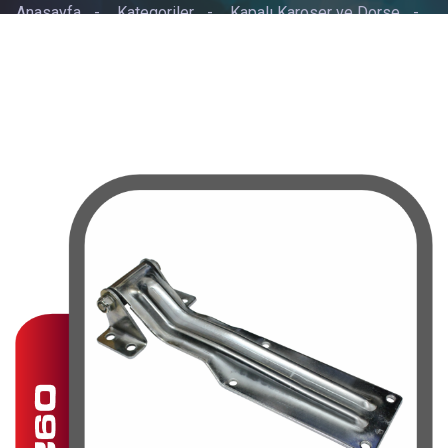
Anasayfa
-
Kategoriler
-
Kapalı Karoser ve Dorse
-
KAAPALI KASA MENTEŞELİ GALVENEZLİ