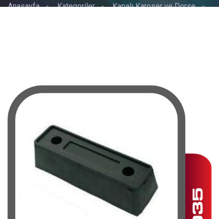
Anasayfa
-
Kategoriler
-
Kapalı Karoser ve Dorse
-
KAPALI KASA TAKOZLU BÜYÜK