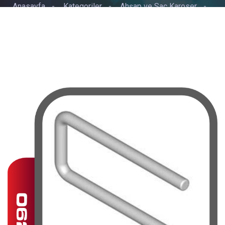
Anasayfa
-
Kategoriler
-
Ahşap ve Sac Karoser
-
KASA BAĞLANTISI 25/27/30/32/35/37