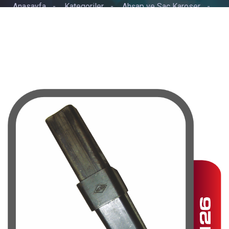
Anasayfa
-
Kategoriler
-
Ahşap ve Sac Karoser
-
KONİK BABA YUVASI KÜÇÜK 8LİK