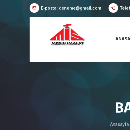
E-posta: deneme@gmail.com
Tele
ANASA
B
Anasayfa