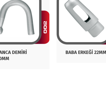
ANCA DEMİRİ
BABA ERKEĞİ 22M
0MM