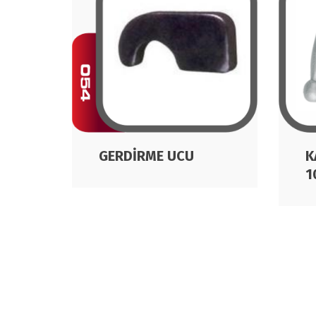
K
GERDİRME UCU
1