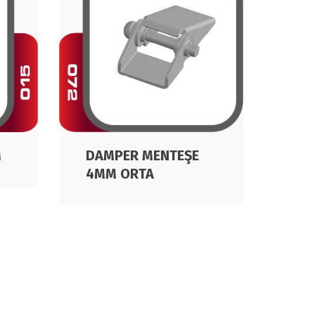
M
DAMPER MENTEŞE
DİP
4MM ORTA