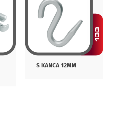
KAP
S KANCA 12MM
MEN