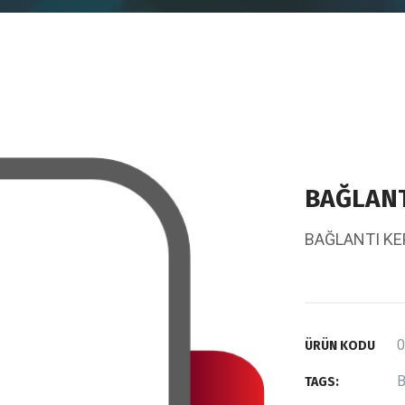
BAĞLANT
BAĞLANTI KE
0
ÜRÜN KODU
B
TAGS: