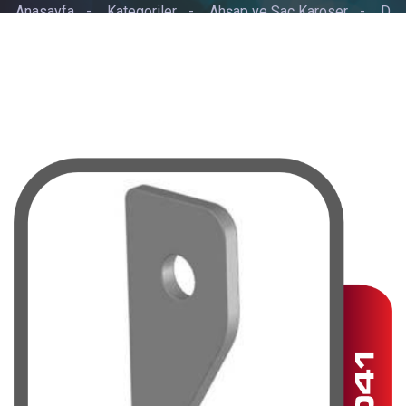
Anasayfa
-
Kategoriler
-
Ahşap ve Sac Karoser
-
D
TİPİ MENTEŞE BÜYÜK AYDIN TİPİ