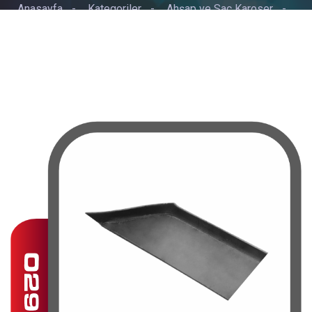
Anasayfa
-
Kategoriler
-
Ahşap ve Sac Karoser
-
ETEK SACI ESKİ TİP YARIM UZUN