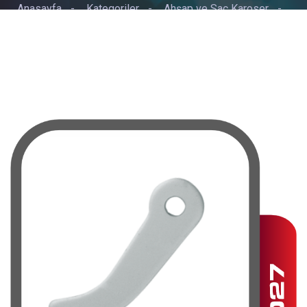
Anasayfa
-
Kategoriler
-
Ahşap ve Sac Karoser
-
KAMA 6MM YENİ MODEL SADE KAMA