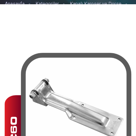
Anasayfa
-
Kategoriler
-
Kapalı Karoser ve Dorse
-
KAPALI KASA MENTEŞESİ KROM