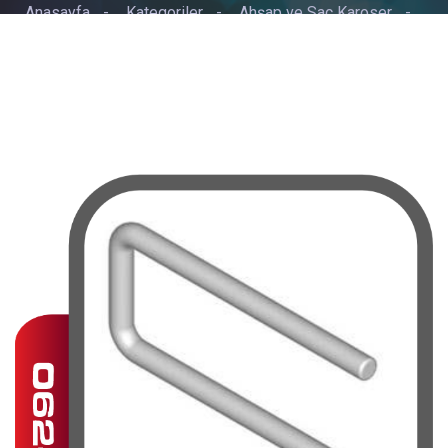
Anasayfa
-
Kategoriler
-
Ahşap ve Sac Karoser
-
KASA BBAĞLANTISI 40/42/45/48/50/52 CM