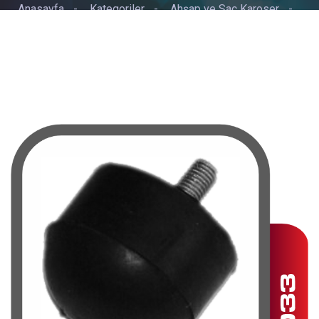
Anasayfa
-
Kategoriler
-
Ahşap ve Sac Karoser
-
CİVATALI TAKOZ YUVARLAK