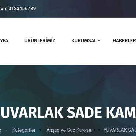
fon: 0123456789
YFA
ÜRÜNLERİMİZ
KURUMSAL
HABERLER
UVARLAK SADE KA
a
-
Kategoriler
-
Ahşap ve Sac Karoser
-
YUVARLAK SA