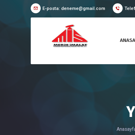
E-posta: deneme@gmail.com
Tele
ANASA
Y
Anasayf