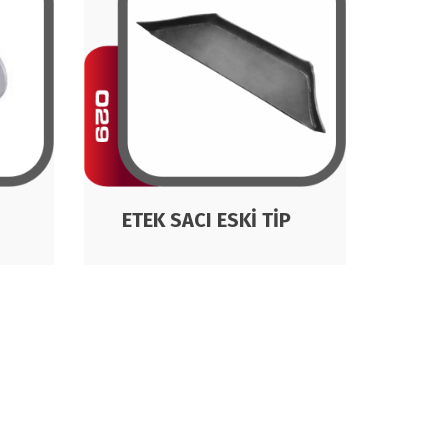
EL 
M
ETEK SACI ESKİ TİP