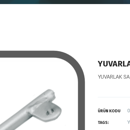
YUVARL
YUVARLAK S
0
ÜRÜN KODU
Y
TAGS: