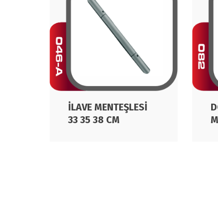
İLAVE MENTEŞLESİ
D
33 35 38 CM
M