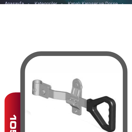
Anasayfa
-
Kategoriler
-
Kapalı Karoser ve Dorse
-
LAMA KOL PLASTİK ELÇELİK KROM